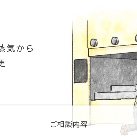
蒸気から
更
ご相談内容