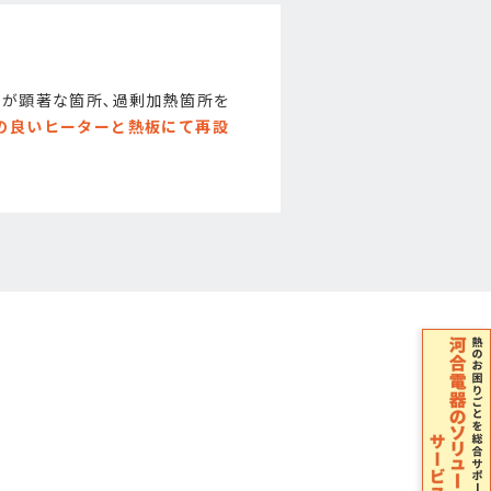
熱が顕著な箇所､過剰加熱箇所を
の良いヒーターと熱板にて再設