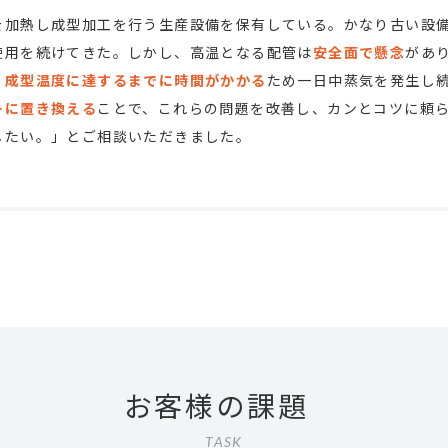
を加熱し成型加工を行う生産設備を保有している。かなり古い設
使用を続けてきた。しかし、高温となる配管は
安全面で懸念
があ
、
成型温度に達するまでに時間がかかる
ため一日中蒸気を発生し
ーに置き換える
ことで、これらの問題を改善し、カンとコツに頼
したい。」とご相談いただきました。
お客様の課題
TASK