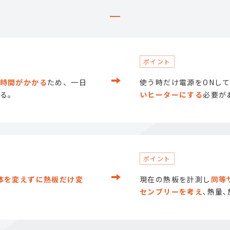
時間がかかる
ため、一日
使う時だけ電源をONし
る｡
いヒーターにする
必要が
体を変えずに熱板だけ変
現在の熱板を計測し
同等
センブリーを考え
､熱量