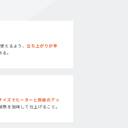
て使えるよう、
立ち上がりが早
ある｡
サイズでヒーターと熱板のアッ
､放熱を加味して仕上げること｡