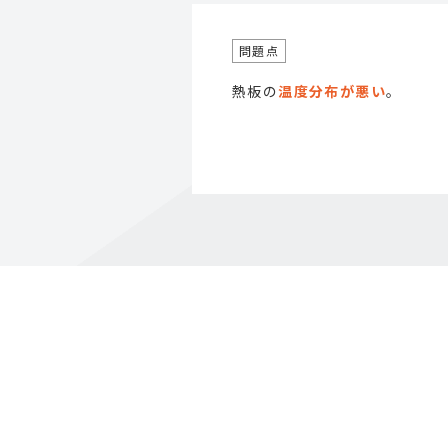
熱板の
温度分布が悪い
。