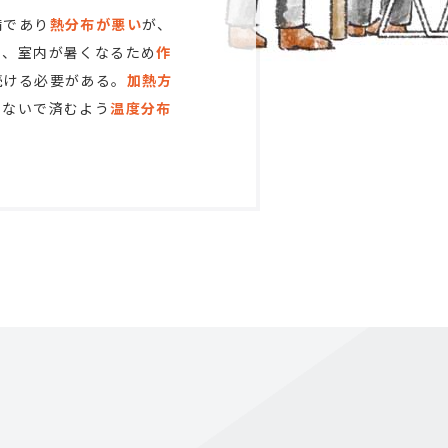
備であり
熱分布が悪い
が、
り、室内が暑くなるため
作
続ける必要がある。
加熱方
らないで済むよう
温度分布