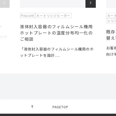
Peacott
カートリッジヒーター
カー
シリ
い
液体封入容器のフィルムシール機用
既存
ホットプレートの温度分布均一化の
ッジ
替え
ご相談
お客
「液体封入容器のフィルムシール機用のホ
向け半
ットプレートを設計.....
PAGETOP