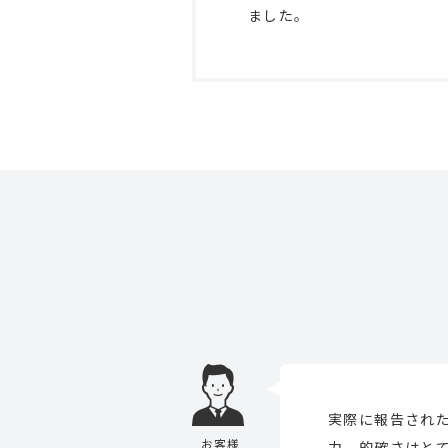
ました。
実際に報告され
お客様
力、的確さはと