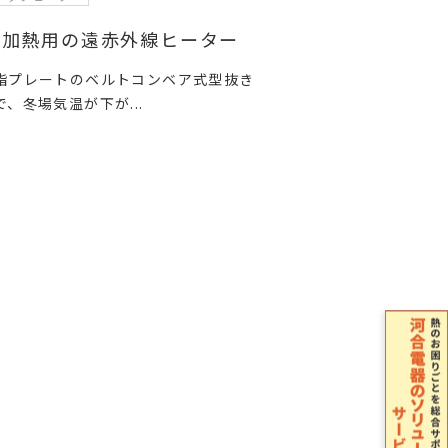
脂加熱用の遠赤外線ヒーター
脂プレートのベルトコンベア式型抜き
で、冬場気温が下が...