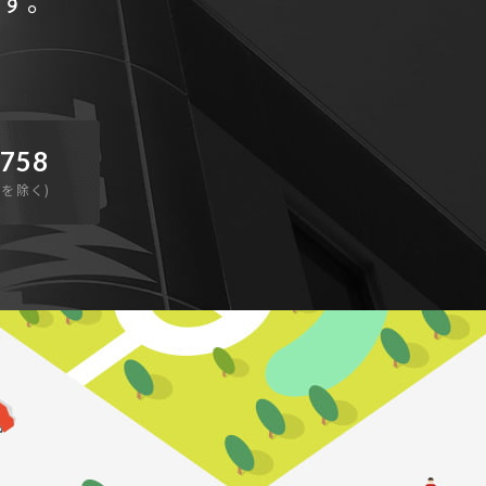
す。
-758
日を除く)