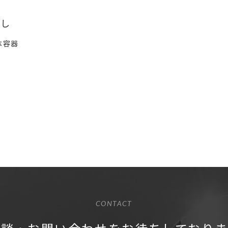
直し
体容器
CONTACT