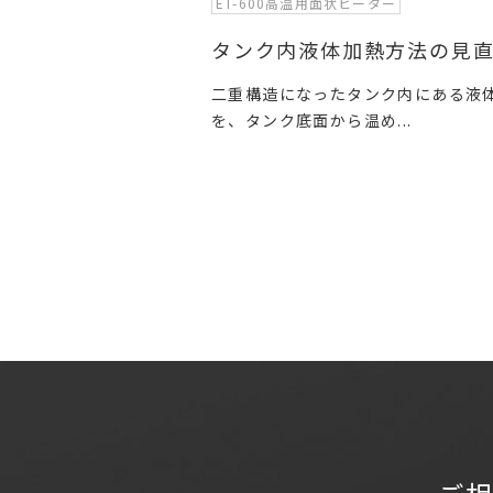
ET-600高温用面状ヒーター
タンク内液体加熱方法の見
二重構造になったタンク内にある液
を、タンク底面から温め...