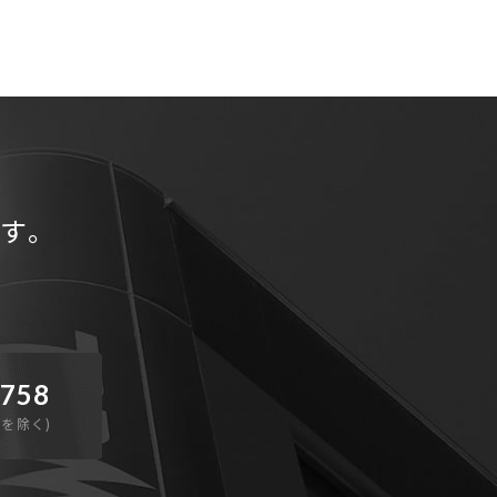
す。
-758
日を除く)