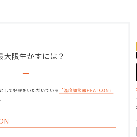
最大限生かすには？
として好評をいただいている
「温度調節器HEATCON」
。
ON